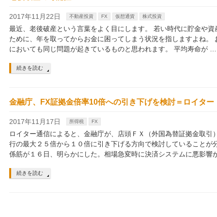
2017年11月22日
不動産投資
FX
仮想通貨
株式投資
最近、老後破産という言葉をよく目にします。 若い時代に貯金や資
ために、年を取ってからお金に困ってしまう状況を指しますよね。 
においても同じ問題が起きているものと思われます。 平均寿命が …
続きを読む
金融庁、FX証拠金倍率10倍への引き下げを検討＝ロイター
2017年11月17日
所得税
FX
ロイター通信によると、金融庁が、店頭ＦＸ（外国為替証拠金取引
行の最大２５倍から１０倍に引き下げる方向で検討していることが
係筋が１６日、明らかにした。相場急変時に決済システムに悪影響が
続きを読む