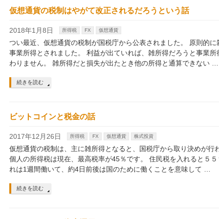
仮想通貨の税制はやがて改正されるだろうという話
2018年1月8日
所得税
FX
仮想通貨
つい最近、仮想通貨の税制が国税庁から公表されました。 原則的に
事業所得とされました。 利益が出ていれば、雑所得だろうと事業所
わりません。 雑所得だと損失が出たとき他の所得と通算できない …
続きを読む
ビットコインと税金の話
2017年12月26日
所得税
FX
仮想通貨
株式投資
仮想通貨の税制は、主に雑所得となると、国税庁から取り決めが行
個人の所得税は現在、最高税率が45％です。 住民税を入れると５５
れは1週間働いて、約4日前後は国のために働くことを意味して …
続きを読む