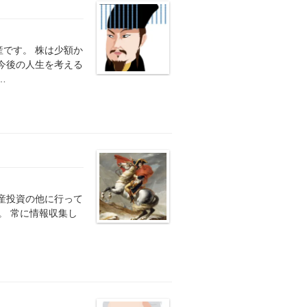
です。 株は少額か
今後の人生を考える
…
産投資の他に行って
。 常に情報収集し