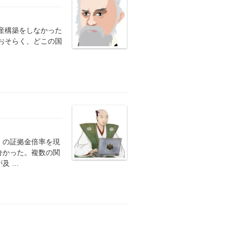
産構築をしなかった
おそらく、どこの国
）の証拠金倍率を現
分かった。複数の関
及 …