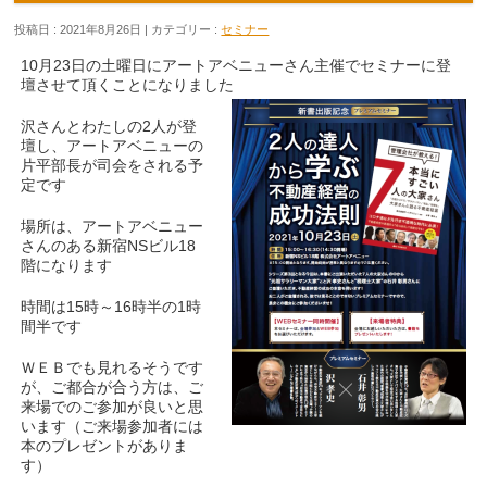
投稿日 : 2021年8月26日 | カテゴリー :
セミナー
10月23日の土曜日にアートアベニューさん主催でセミナーに登
壇させて頂くことになりました
沢さんとわたしの2人が登
壇し、アートアベニューの
片平部長が司会をされる予
定です
場所は、アートアベニュー
さんのある新宿NSビル18
階になります
時間は15時～16時半の1時
間半です
ＷＥＢでも見れるそうです
が、ご都合が合う方は、ご
来場でのご参加が良いと思
います（ご来場参加者には
本のプレゼントがありま
す）