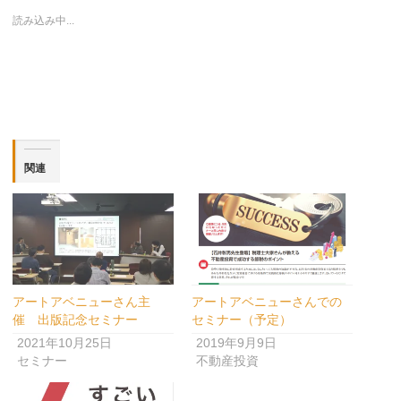
ィ
く
ィ
き
ィ
ド
ン
だ
ン
ま
ン
ウ
読み込み中...
ド
さ
ド
す)
ド
で
ウ
い
ウ
ウ
開
で
(新
で
で
き
開
し
開
開
ま
き
い
き
き
す)
ま
ウ
ま
ま
す)
ィ
す)
す)
ン
ド
ウ
で
開
き
ま
関連
す)
アートアベニューさん主
アートアベニューさんでの
催 出版記念セミナー
セミナー（予定）
2021年10月25日
2019年9月9日
セミナー
不動産投資