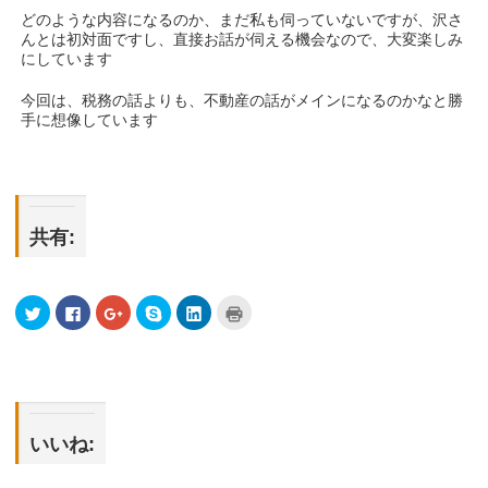
どのような内容になるのか、まだ私も伺っていないですが、沢さ
んとは初対面ですし、直接お話が伺える機会なので、大変楽しみ
にしています
今回は、税務の話よりも、不動産の話がメインになるのかなと勝
手に想像しています
共有:
ク
Facebook
ク
Skype
ク
ク
リ
で
リ
で
リ
リ
ッ
共
ッ
共
ッ
ッ
ク
有
ク
有
ク
ク
し
す
し
(新
し
し
て
る
て
し
て
て
Twitter
に
Google+
い
LinkedIn
印
で
は
で
ウ
で
刷
共
ク
共
ィ
共
(新
有
リ
有
ン
有
し
(新
ッ
(新
ド
(新
い
いいね:
し
ク
し
ウ
し
ウ
い
し
い
で
い
ィ
ウ
て
ウ
開
ウ
ン