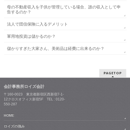
母の不動産収入を子供が管理している場合、誰の収入として申
告するのか？
法人で団信保険に入るデメリット
軍用地投資は儲かるのか？
儲かりすぎた大家さん、美術品は経費に出来るのか？
PAGETOP
会計事務所ロイズ会計
〒160-0023 東京都新宿区西新宿7-1-
12クロスオフィス新宿5F TEL : 0120-
550-287
HOME
ロイズの強み