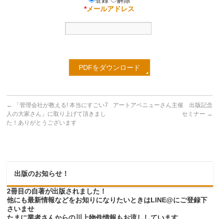
*
メールアドレス
←
「管理会社が教える! 本当にすごい7
アートアベニューさん主催 出版記念
人の大家さん」に取り上げて頂きまし
セミナー
→
た！ありがとうございます
出版のお知らせ！
2冊目の自著が出版されました！
他にも最新情報などをお知りになりたいときはLINE@にご登録下
さいませ
たまに業者さんからの川上物件情報もお流ししています