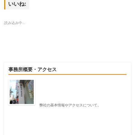
(新
ッ
(新
ド
(新
い
いいね:
し
ク
し
ウ
し
ウ
い
し
い
で
い
ィ
ウ
て
ウ
開
ウ
ン
ィ
く
ィ
き
ィ
ド
ン
だ
ン
ま
ン
ウ
読み込み中...
ド
さ
ド
す)
ド
で
ウ
い
ウ
ウ
開
で
(新
で
で
き
開
し
開
開
ま
き
い
き
き
す)
ま
ウ
ま
ま
す)
ィ
す)
す)
ン
ド
ウ
で
開
き
事務所概要・アクセス
ま
す)
弊社の基本情報やアクセスについて。