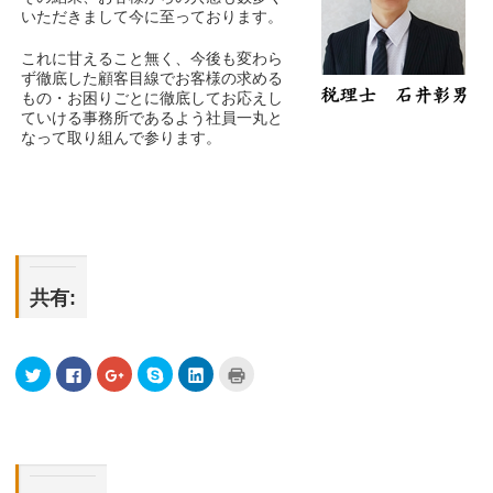
いただきまして今に至っております。
これに甘えること無く、今後も変わら
ず徹底した顧客目線でお客様の求める
もの・お困りごとに徹底してお応えし
ていける事務所であるよう社員一丸と
なって取り組んで参ります。
共有:
ク
Facebook
ク
Skype
ク
ク
リ
で
リ
で
リ
リ
ッ
共
ッ
共
ッ
ッ
ク
有
ク
有
ク
ク
し
す
し
(新
し
し
て
る
て
し
て
て
Twitter
に
Google+
い
LinkedIn
印
で
は
で
ウ
で
刷
共
ク
共
ィ
共
(新
有
リ
有
ン
有
し