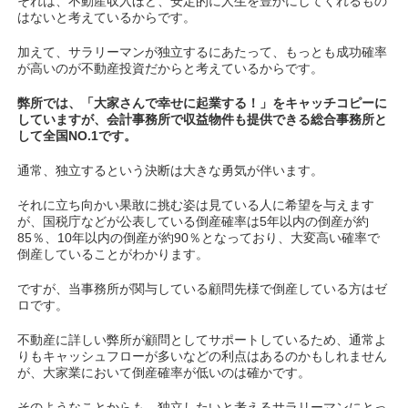
それは、不動産収入ほど、安定的に人生を豊かにしてくれるもの
はないと考えているからです。
加えて、サラリーマンが独立するにあたって、もっとも成功確率
が高いのが不動産投資だからと考えているからです。
弊所では、「大家さんで幸せに起業する！」をキャッチコピーに
していますが、会計事務所で収益物件も提供できる総合事務所と
して全国NO.1です。
通常、独立するという決断は大きな勇気が伴います。
それに立ち向かい果敢に挑む姿は見ている人に希望を与えます
が、国税庁などが公表している倒産確率は5年以内の倒産が約
85％、10年以内の倒産が約90％となっており、大変高い確率で
倒産していることがわかります。
ですが、当事務所が関与している顧問先様で倒産している方はゼ
ロです。
不動産に詳しい弊所が顧問としてサポートしているため、通常よ
りもキャッシュフローが多いなどの利点はあるのかもしれません
が、大家業において倒産確率が低いのは確かです。
そのようなことからも、独立したいと考えるサラリーマンにとっ