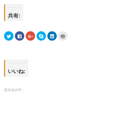
共有:
ク
Facebook
ク
Skype
ク
ク
リ
で
リ
で
リ
リ
ッ
共
ッ
共
ッ
ッ
ク
有
ク
有
ク
ク
し
す
し
(新
し
し
て
る
て
し
て
て
Twitter
に
Google+
い
LinkedIn
印
で
は
で
ウ
で
刷
共
ク
共
ィ
共
(新
有
リ
有
ン
有
し
(新
ッ
(新
ド
(新
い
いいね:
し
ク
し
ウ
し
ウ
い
し
い
で
い
ィ
ウ
て
ウ
開
ウ
ン
ィ
く
ィ
き
ィ
ド
ン
だ
ン
ま
ン
ウ
読み込み中...
ド
さ
ド
す)
ド
で
ウ
い
ウ
ウ
開
で
(新
で
で
き
開
し
開
開
ま
き
い
き
き
す)
ま
ウ
ま
ま
す)
ィ
す)
す)
ン
ド
ウ
で
開