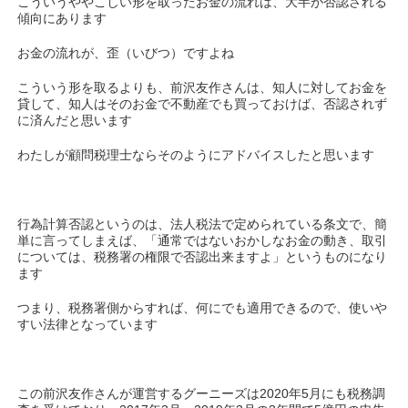
こういうややこしい形を取ったお金の流れは、大半が否認される
傾向にあります
お金の流れが、歪（いびつ）ですよね
こういう形を取るよりも、前沢友作さんは、知人に対してお金を
貸して、知人はそのお金で不動産でも買っておけば、否認されず
に済んだと思います
わたしが顧問税理士ならそのようにアドバイスしたと思います
行為計算否認というのは、法人税法で定められている条文で、簡
単に言ってしまえば、「通常ではないおかしなお金の動き、取引
については、税務署の権限で否認出来ますよ」というものになり
ます
つまり、税務署側からすれば、何にでも適用できるので、使いや
すい法律となっています
この前沢友作さんが運営するグーニーズは2020年5月にも税務調