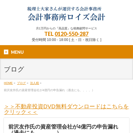
月1万円からの『高品質』な税務顧問サービス
TEL
0120-550-287
受付時間 10:00 - 18:00 [ 土・日・祝日除く ]
MENU
ブログ
HOME
»
ブログ
»
法人税
»
前沢友作氏の資産管理会社が4億円の申告漏れ（過去にも、、、、）
＞＞不動産投資DVD無料ダウンロードはこちらを
クリック＜＜
前沢友作氏の資産管理会社が4億円の申告漏れ
（過去にも、、、、）