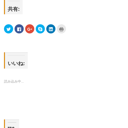
共有:
ク
Facebook
ク
Skype
ク
ク
リ
で
リ
で
リ
リ
ッ
共
ッ
共
ッ
ッ
ク
有
ク
有
ク
ク
し
す
し
(新
し
し
て
る
て
し
て
て
Twitter
に
Google+
い
LinkedIn
印
で
は
で
ウ
で
刷
共
ク
共
ィ
共
(新
有
リ
有
ン
有
し
(新
ッ
(新
ド
(新
い
いいね:
し
ク
し
ウ
し
ウ
い
し
い
で
い
ィ
ウ
て
ウ
開
ウ
ン
ィ
く
ィ
き
ィ
ド
ン
だ
ン
ま
ン
ウ
読み込み中...
ド
さ
ド
す)
ド
で
ウ
い
ウ
ウ
開
で
(新
で
で
き
開
し
開
開
ま
き
い
き
き
す)
ま
ウ
ま
ま
す)
ィ
す)
す)
ン
ド
ウ
で
開
き
ま