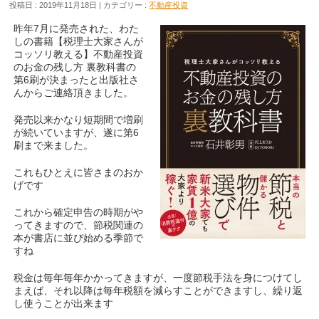
投稿日 : 2019年11月18日 | カテゴリー :
不動産投資
昨年7月に発売された、わた
しの書籍【税理士大家さんが
コッソリ教える】不動産投資
のお金の残し方 裏教科書の
第6刷が決まったと出版社さ
んからご連絡頂きました。
発売以来かなり短期間で増刷
が続いていますが、遂に第6
刷まで来ました。
これもひとえに皆さまのおか
げです
これから確定申告の時期がや
ってきますので、節税関連の
本が書店に並び始める季節で
すね
税金は毎年毎年かかってきますが、一度節税手法を身につけてし
まえば、それ以降は毎年税額を減らすことができますし、繰り返
し使うことが出来ます